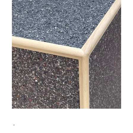
PRODUCTS
CASE
EXHIBITION
NEWS
JP
EN
・