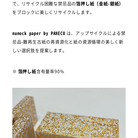
で、リサイクル困難な禁忌品の
箔押し紙（金紙-銀紙）
をブロックに美しくリサイクルします。
nunock paper by PANECO
は、アップサイクルによる禁
HOME
忌品-難再生古紙の再資源化と紙の資源循環の美しく新
しい選択肢を提案します。
MISSION
※
箔押し紙
含有量率90%
SOLUTION
PRODUCTS
CASE
EXHIBITION