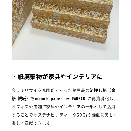
NEWS
JP
EN
・
紙廃棄物が家具やインテリアに
今までリサイクル困難であった禁忌品の
箔押し紙（金
紙-銀紙）
を
nunock paper by PANECO
に再資源化し、
オフィスや店舗で家具やインテリアの一部として活用
することでサステナビリティーやSDGsの活動に美しく
楽しく貢献できます。