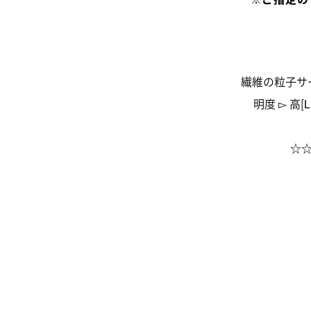
繊維の粒子サイズ 
明度 ▻ 高[Li
☆☆