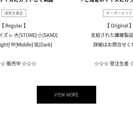
通常在庫品
オーダーメイド
【 Regular 】
【 Original 
▻ 大[STONE] 小[SAND]
支給された繊維製
ght] 中[Middle] 低[Dark]
詳細はお問合せく
☆ 販売中 ☆☆☆
☆☆☆ 受注生産 
VIEW MORE