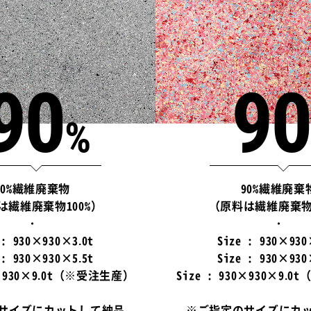
90
90
%
90%繊維廃棄物
90%繊維廃棄
は繊維廃棄物100%）
（原料は繊維廃棄物1
・
・
 : 930×930×3.0t
Size : 930×930
 : 930×930×5.5t
Size : 930×930
30×930×9.0t（※受注生産）
Size : 930×930×9.
サイズにカットして納品
※ご指定のサイズにカ