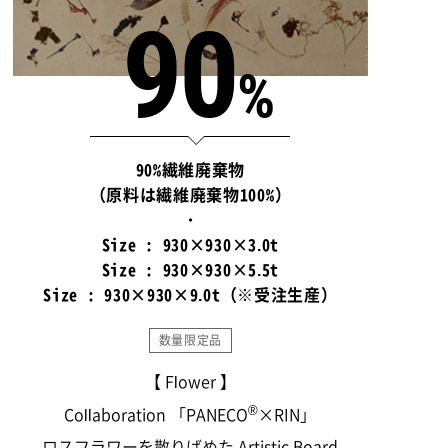
90
%
90%繊維廃棄物
（原料は繊維廃棄物100%）
・
Size : 930×930×3.0t
Size : 930×930×5.5t
Size : 930×930×9.0t（※受注生産）
数量限定品
【 Flower 】
®
Collaboration 「PANECO
×RIN」
ロスフラワーを散りばめた Artistic Board