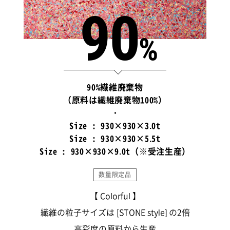
90
%
90%繊維廃棄物
（原料は繊維廃棄物100%）
・
Size : 930×930×3.0t
Size : 930×930×5.5t
Size : 930×930×9.0t（※受注生産）
数量限定品
【 Colorful 】
繊維の粒子サイズは [STONE style] の2倍
高彩度の原料から生産