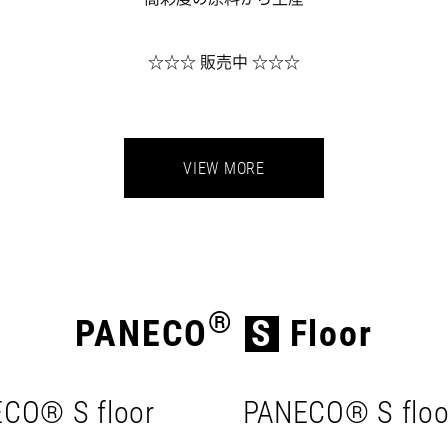
☆☆☆ 販売中 ☆☆☆
VIEW MORE
®
PANECO
S
Floor
CO® S floor
PANECO® S floor