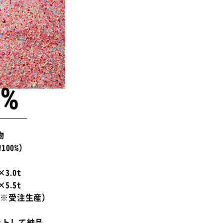
%
物
00%）
×3.0t
×5.5t
0t（※受注生産）
ットして納品