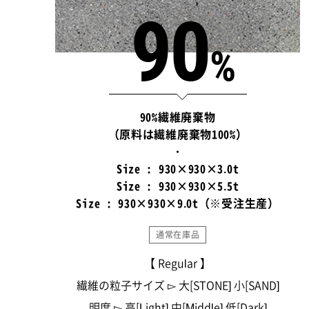
90
%
90%繊維廃棄物
（原料は繊維廃棄物100%）
・
Size : 930×930×3.0t
Size : 930×930×5.5t
Size : 930×930×9.0t（※受注生産）
通常在庫品
【 Regular 】
繊維の粒子サイズ ▻ 大[STONE] 小[SAND]
明度 ▻ 高[Light] 中[Middle] 低[Dark]